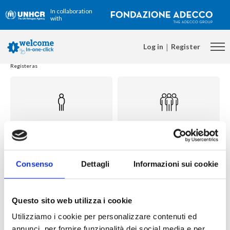
In collaboration
with
|
Register
Register as
Refugee
Company
Consenso
Dettagli
Informazioni sui cookie
Welcomenet member
Training Agency
Questo sito web utilizza i cookie
Utilizziamo i cookie per personalizzare contenuti ed
annunci, per fornire funzionalità dei social media e per