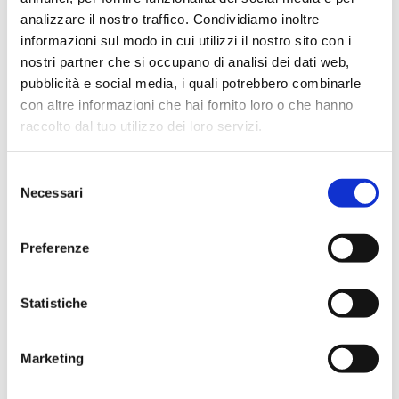
Registration Form
analizzare il nostro traffico. Condividiamo inoltre
informazioni sul modo in cui utilizzi il nostro sito con i
nostri partner che si occupano di analisi dei dati web,
Email address
pubblicità e social media, i quali potrebbero combinarle
con altre informazioni che hai fornito loro o che hanno
raccolto dal tuo utilizzo dei loro servizi.
Phone
Selezione
Necessari
del
consenso
User consent to collect and process personal data
Preferenze
Statistiche
Already have an Account?
Log in
Marketing